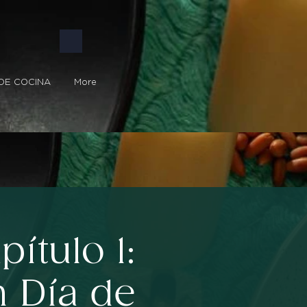
DE COCINA
More
tulo 1:
 Día de