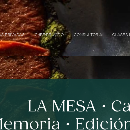
S PRIVADAS
CHEF PRIVADO
CONSULTORIA
CLASES 
LA MESA・Capí
emoria・Edición