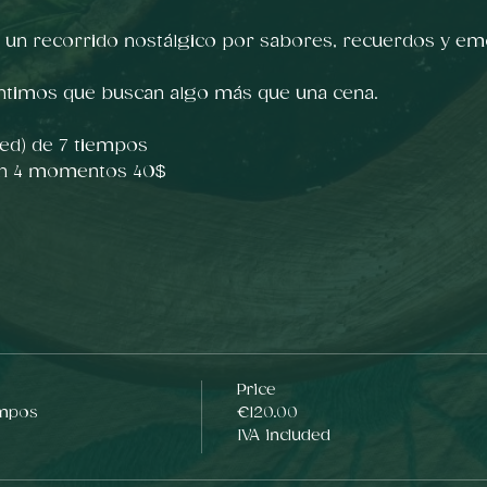
s un recorrido nostálgico por sabores, recuerdos y e
ntimos que buscan algo más que una cena.
ed) de 7 tiempos 
en 4 momentos 40$
Price
empos
€120.00
IVA included