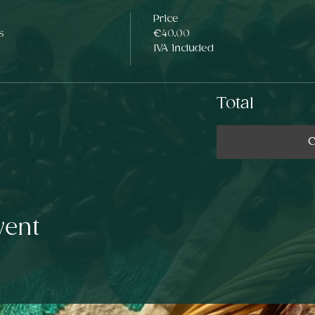
Price
s
€40.00
IVA included
Total
C
vent