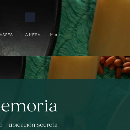
ASSES
LA MESA
More
Memoria
d - ubicación secreta